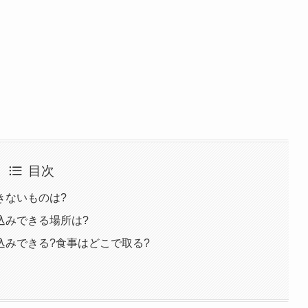
目次
きないものは?
込みできる場所は?
込みできる?食事はどこで取る?