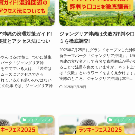
ア沖縄の渋滞対策ガイド!
ジャングリア沖縄は失敗?評判や口
裏技とアクセス法につい
ミを徹底調査!
2025年7月25日にグランドオープンした沖
新テーマパーク「ジャングリア沖縄」。US
のやんばるの地に、ついに誕生
再建の立役者として有名な森岡毅氏が手が
マパーク「ジャングリア沖
ることで注目を集めていますが、ネット上
定を立てている人は、「渋滞は
は「失敗」というワードをよく見かけます
スムーズにアクセスできる
実際のところ、ジャングリア沖縄は本当...
されている方も多いのではない
この記事では、ジャングリア沖
2025年7月28日
ライブ・フェス
ライブ・フェ