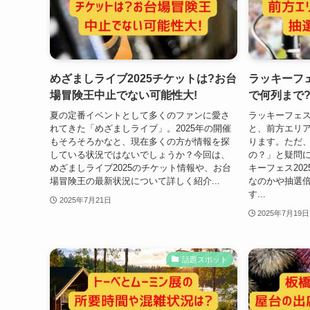
めざましライブ2025チケットは?お台
ラッキーフェ
場冒険王中止でない可能性大!
で何列まで
夏の定番イベントとして多くのファンに愛さ
ラッキーフェス
れてきた「めざましライブ」。2025年の開催
と、前方エリ
もそろそろかなと、現在多くの方が情報を探
ります。ただ
している状況ではないでしょうか？今回は、
の？」と疑問
めざましライブ2025のチケット情報や、お台
キーフェス20
場冒険王の最新状況について詳しく紹介...
なのかや抽選
す...
2025年7月21日
2025年7月19日
話題スポット