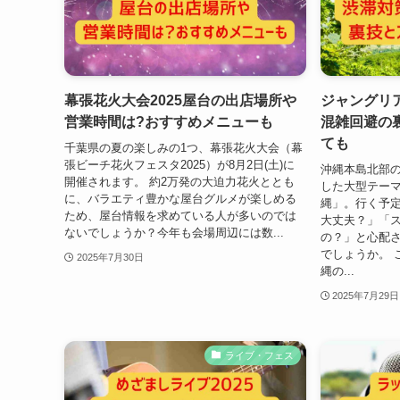
幕張花火大会2025屋台の出店場所や
ジャングリ
営業時間は?おすすめメニューも
混雑回避の
ても
千葉県の夏の楽しみの1つ、幕張花火大会（幕
張ビーチ花火フェスタ2025）が8月2日(土)に
沖縄本島北部
開催されます。 約2万発の大迫力花火ととも
した大型テー
に、バラエティ豊かな屋台グルメが楽しめる
縄」。行く予
ため、屋台情報を求めている人が多いのでは
大丈夫？」「
ないでしょうか？今年も会場周辺には数...
の？」と心配
でしょうか。 
2025年7月30日
縄の...
2025年7月29日
ライブ・フェス