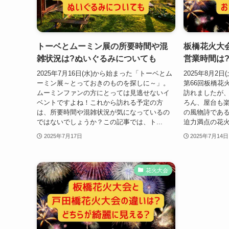
トーベとムーミン展の所要時間や混
板橋花火大会
雑状況は?ぬいぐるみについても
営業時間は
2025年7月16日(水)から始まった「トーベとム
2025年8月2日(
ーミン展～とっておきのものを探しに～」。
第66回板橋花
ムーミンファンの方にとっては見逃せないイ
訪れましたが
ベントですよね！これから訪れる予定の方
ろん、屋台も楽
は、所要時間や混雑状況が気になっているの
の風物詩であ
ではないでしょうか？この記事では、ト...
迫力満点の花火
2025年7月17日
2025年7月14日
花火大会