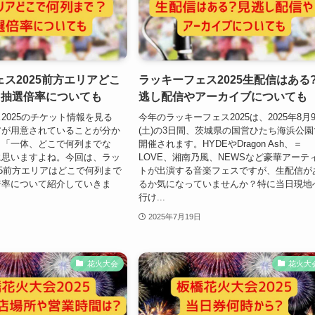
ス2025前方エリアどこ
ラッキーフェス2025生配信はある
?抽選倍率についても
逃し配信やアーカイブについても
2025のチケット情報を見る
今年のラッキーフェス2025は、2025年8月
アが用意されていることが分か
(土)の3日間、茨城県の国営ひたち海浜公園
、「一体、どこで何列までな
開催されます。HYDEやDragon Ash、＝
に思いますよね。今回は、ラッ
LOVE、湘南乃風、NEWSなど豪華アーテ
25前方エリアはどこで何列まで
トが出演する音楽フェスですが、生配信が
倍率について紹介していきま
るか気になっていませんか？特に当日現地
行け...
2025年7月19日
花火大会
花火大