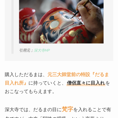
引用元；
深大寺HP
購入しただるまは、
元三大師堂前の特設『だるま
目入れ所』
に持っていくと、
僧侶直々に目入れ
を
おこなってもらえます。
梵字
深大寺では、だるまの目に
を入れることで有