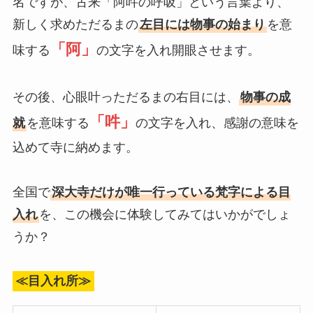
名ですが、古来「阿吽の呼吸」という言葉より、
新しく求めただるまの
左目には物事の始まり
を意
「阿」
味する
の文字を入れ開眼させます。
その後、心眼叶っただるまの右目には、
物事の成
「吽」
就
を意味する
の文字を入れ、感謝の意味を
込めて寺に納めます。
全国で
深大寺だけが唯一行っている梵字による目
入れ
を、この機会に体験してみてはいかがでしょ
うか？
≪目入れ所≫