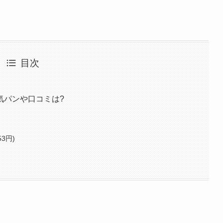
目次
気パンや口コミは?
3円)