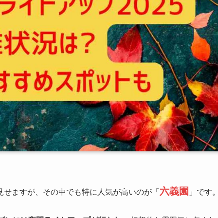
六義園
見せますが、その中でも特に人気が高いのが「
」です