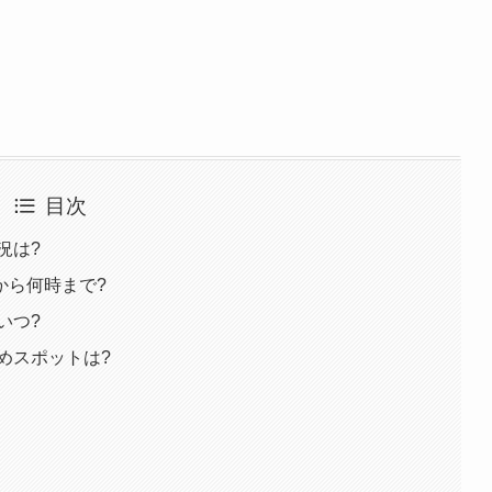
目次
況は?
から何時まで?
いつ?
めスポットは?