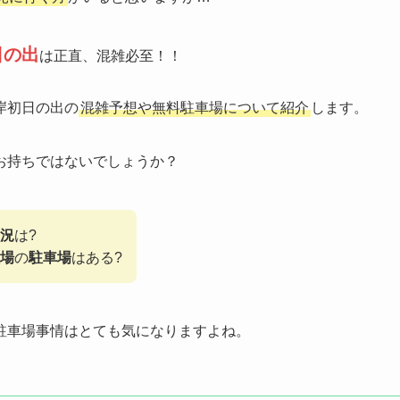
日の出
は正直、混雑必至！！
岸初日の出の
混雑予想や無料駐車場について紹介
します。
お持ちではないでしょうか？
況
は?
場
の
駐車場
はある?
駐車場事情はとても気になりますよね。