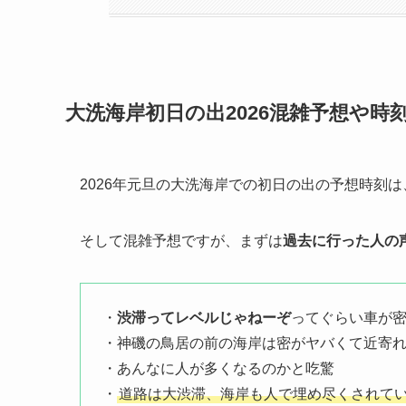
大洗海岸初日の出2026混雑予想や時
2026年元旦の大洗海岸での初日の出の予想時刻は
そして混雑予想ですが、まずは
過去に行った人の
・
渋滞ってレベルじゃねーぞ
ってぐらい車が
・神磯の鳥居の前の海岸は密がヤバくて近寄
・あんなに人が多くなるのかと吃驚
・
道路は大渋滞、海岸も人で埋め尽くされて