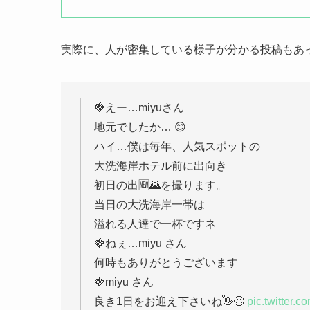
実際に、人が密集している様子が分かる投稿もあ
🍓えー…miyuさん
地元でしたか… 😊
ハイ…僕は毎年、人気スポットの
大洗海岸ホテル前に出向き
初日の出🆕🌄を撮ります。
当日の大洗海岸一帯は
溢れる人達で一杯ですネ
🍓ねぇ…miyu さん
何時もありがとうございます
🍓miyu さん
良き1日をお迎え下さいね👋😃
pic.twitter.