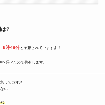
刻は?
6時48分
、
と予想されていますよ！
声
を調べたので共有します。
密集してカオス
れない
いた