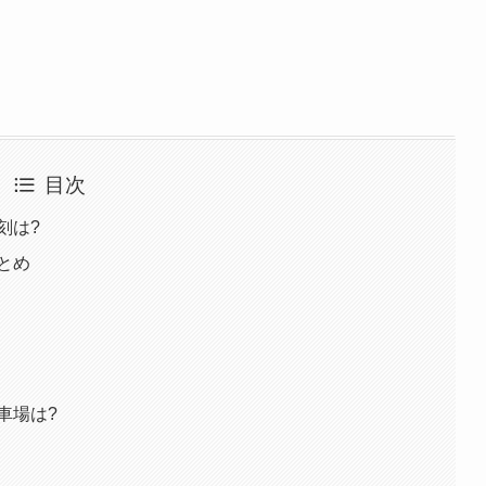
目次
刻は?
とめ
車場は?