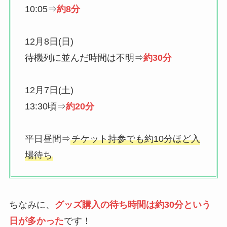
10:05⇒
約8分
12月8日(日)
待機列に並んだ時間は不明⇒
約30分
12月7日(土)
13:30頃⇒
約20分
平日昼間⇒
チケット持参でも約10分ほど入
場待ち
ちなみに、
グッズ購入の待ち時間は約30分という
日が多かった
です！