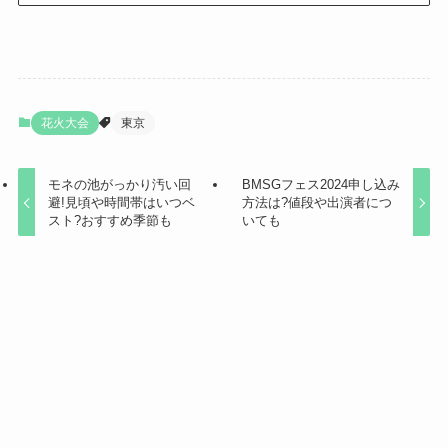
花火大会
東京
モネの池がっかり汚い回
BMSGフェス2024申し込み
避!見頃や時間帯はいつベ
方法は?値段や出演者につ
スト?おすすめ季節も
いても