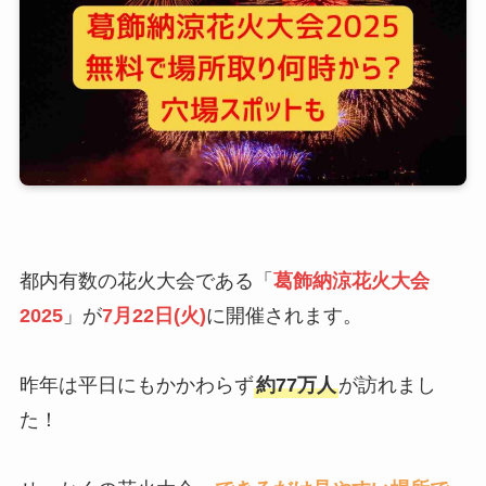
都内有数の花火大会である「
葛飾納涼花火大会
2025
」が
7月22日(火)
に開催されます。
昨年は平日にもかかわらず
約77万人
が訪れまし
た！