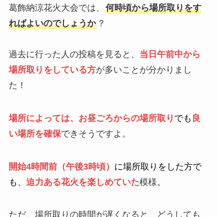
葛飾納涼花火大会では、
何時頃から場所取りをす
ればよいのでしょうか
？
過去に行った人の投稿を見ると、
当日午前中から
場所取りをしている方
が多いことが分かりまし
た！
場所によっては、お昼ごろからの場所取り
でも
良
い場所を確保
できそうですよ。
開始4時間前（午後3時頃）
に場所取りをした方で
も、
迫力ある花火を楽しめていた
模様。
ただ、場所取りの時間が遅くなると、どうしても