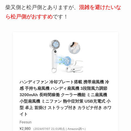
柴又側と松戸側とありますが、
混雑を避けたいな
ら松戸側がおすすめ
です！
ハンディファン 冷却プレート搭載 携帯扇風機 冷
感 手持ち扇風機 ハンディ扇風機 3段階風力調節
3200mAh 長時間稼働 クーラー機能 ミニ扇風機
小型扇風機 ミニファン 熱中症対策 USB充電式 小
型 卓上 首掛け ストラップ付き カラビナ付き ホワ
イト
Feesun
¥2,980
（2024/07/07 21:01時点 | Amazon調べ）