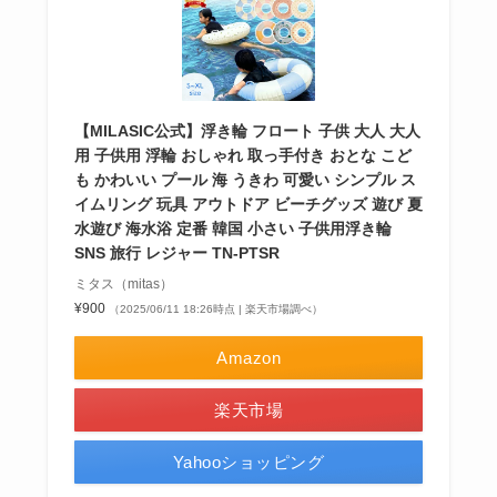
【MILASIC公式】浮き輪 フロート 子供 大人 大人
用 子供用 浮輪 おしゃれ 取っ手付き おとな こど
も かわいい プール 海 うきわ 可愛い シンプル ス
イムリング 玩具 アウトドア ビーチグッズ 遊び 夏
水遊び 海水浴 定番 韓国 小さい 子供用浮き輪
SNS 旅行 レジャー TN-PTSR
ミタス（mitas）
¥900
（2025/06/11 18:26時点 | 楽天市場調べ）
Amazon
楽天市場
Yahooショッピング