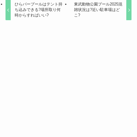
ひらパープールはテント持
東武動物公園プール2025混
ち込みできる?場所取り何
雑状況は?近い駐車場はど
時からすればいい?
こ?