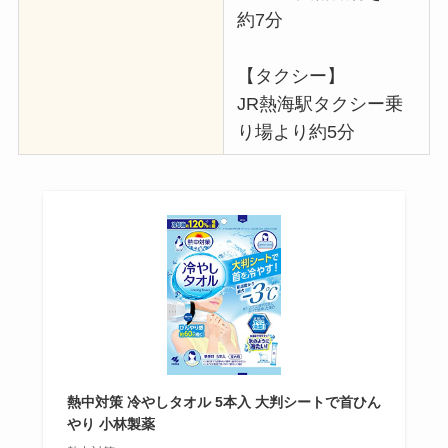
約7分
【タクシー】
JR熱海駅タクシー乗
り場より約5分
熱中対策 冷やしタオル 5本入 大判シートで首ひん
やり 小林製薬