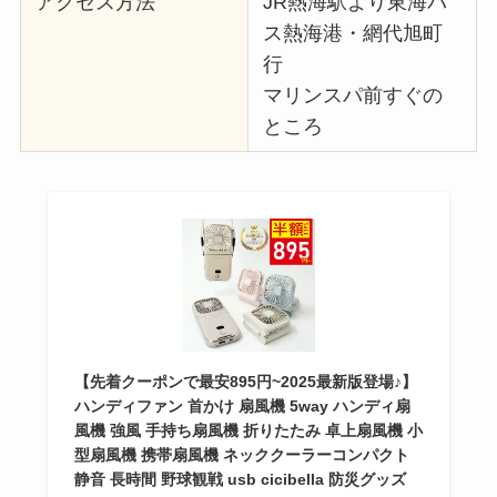
アクセス方法
JR熱海駅より東海バ
ス熱海港・網代旭町
行
マリンスパ前すぐの
ところ
【先着クーポンで最安895円~2025最新版登場♪】
ハンディファン 首かけ 扇風機 5way ハンディ扇
風機 強風 手持ち扇風機 折りたたみ 卓上扇風機 小
型扇風機 携帯扇風機 ネッククーラーコンパクト
静音 長時間 野球観戦 usb cicibella 防災グッズ